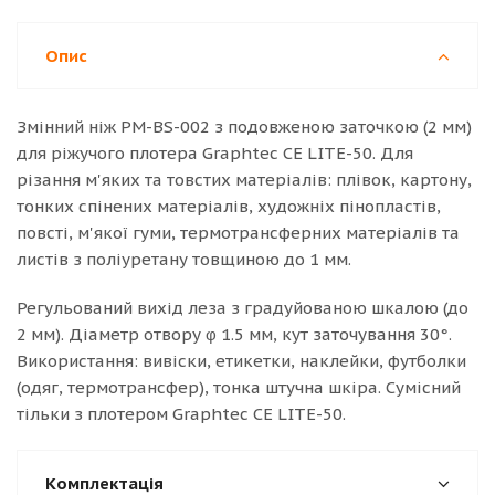
Опис
Змінний ніж PM-BS-002 з подовженою заточкою (2 мм)
для ріжучого плотера Graphtec CE LITE-50. Для
різання м'яких та товстих матеріалів: плівок, картону,
тонких спінених матеріалів, художніх пінопластів,
повсті, м'якої гуми, термотрансферних матеріалів та
листів з поліуретану товщиною до 1 мм.
Регульований вихід леза з градуйованою шкалою (до
2 мм). Діаметр отвору φ 1.5 мм, кут заточування 30°.
Використання: вивіски, етикетки, наклейки, футболки
(одяг, термотрансфер), тонка штучна шкіра. Сумісний
тільки з плотером Graphtec CE LITE-50.
Комплектація