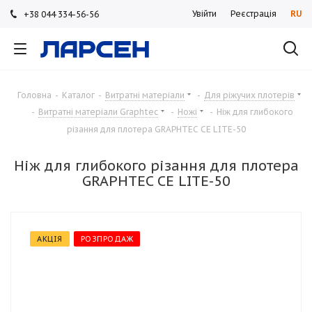
Увійти
Реєстрація
RU
+38 044 334-56-56
+38 044 334-56-56
+38 044 334-56-56
Головна
-
Каталог
-
Витратні матеріали
-
Для ріжучих плотерів
-
Витратні матеріали Graphtec
-
Ножі
-
Ніж для глибокого
різання для плотера GRAPHTEC CE LITE-50
Ніж для глибокого різання для плотера
GRAPHTEC CE LITE-50
АКЦІЯ
РОЗПРОДАЖ