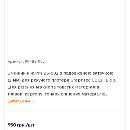
Артикул:
PM-BS-002
Змінний ніж PM-BS-002 з подовженою заточкою
(2 мм) для ріжучого плотера Graphtec CE LITE-50.
Для різання м'яких та товстих матеріалів:
плівок, картону, тонких спінених матеріалів,
художніх пінопластів, повсті, м'якої гуми,
Детальніше
термотрансферних матеріалів та листів з
поліуретану товщиною до 1 мм.
930
грн.
/шт
Регульований вихід леза з градуйованою