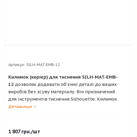
Артикул:
SILH-MAT-EMB-12
Килимок (керієр) для тиснення SILH-MAT-EMB-
12
дозволяє додавати об'ємні деталі до ваших
виробів без зсуву матеріалу. Він призначений
для інструментів тиснення Silhouette. Килимок
забезпечує особливе вакуумне утримання
Детальніше
картону або фольги розміром 30.5 x 30.5 см,
зберігаючи матеріал ідеально рівним, поки
інструмент (із тонким або широким
1 807
грн.
/шт
накінечником) витискає рельєфні візерунки. Без