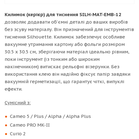
Килимок (керієр) для тиснення SILH-MAT-EMB-12
дозволяє додавати об'ємні деталі до ваших виробів
без зсуву матеріалу. Він призначений для інструментів
тиснення Silhouette. Килимок забезпечує особливе
вакуумне утримання картону або фольги розміром
30.5 x 30.5 см, зберігаючи матеріал ідеально рівним,
поки інструмент (із тонким або широким
накінечником) витискає рельєфні візерунки. Без
використання клею він надійно фіксує папір завдяки
вакуумній герметизації, що гарантує чіткі, випуклі
ефекти.
Сумісний з:
Cameo 5 / Plus / Alpha / Alpha Plus
Cameo PRO MK-II
Curio 2