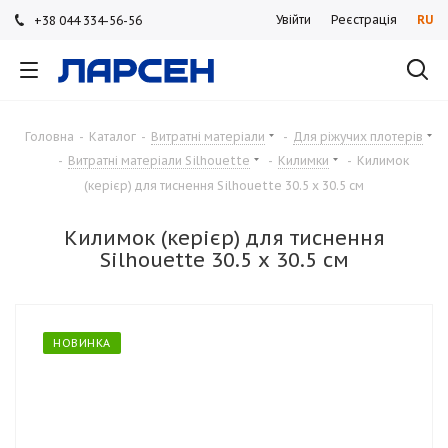
Увійти
Реєстрація
RU
+38 044 334-56-56
+38 044 334-56-56
+38 044 334-56-56
Головна
-
Каталог
-
Витратні матеріали
-
Для ріжучих плотерів
-
Витратні матеріали Silhouette
-
Килимки
-
Килимок
(керієр) для тиснення Silhouette 30.5 х 30.5 см
Килимок (керієр) для тиснення
Silhouette 30.5 х 30.5 см
НОВИНКА