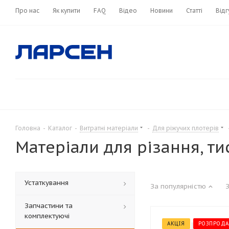
Про нас
Як купити
FAQ
Відео
Новини
Статті
Відг
Головна
-
Каталог
-
Витратні матеріали
-
Для ріжучих плотерів
Матеріали для різання, ти
Устаткування
За популярністю
Запчастини та
комплектуючі
АКЦІЯ
РОЗПРОД