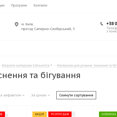
уки
Програми
Контакти
+38 0
м. Київ,
Телефо
проїзд Саперно-Слобідський, 3
з поне
-
Витратні матеріали Silhouette
-
Матеріали для різання, тиснення та бі
снення та бігування
Скинути сортування
За алфавітом
За ціною
АЖ
АКЦІЯ
РОЗПРОДАЖ
НОВИНКА