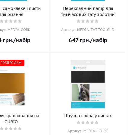
і самоклеючі листи
Перекладний папір для
для різання
тимчасових тату Золотий
кул: MEDIA-CORK
Артикул: MEDIA-TATTOO-GLD
4
грн.
/набір
647
грн.
/набір
РОЗПРОДАЖ
ля гравіювання на
Штучна шкіра у листах
CURIO
Артикул: MEDIA-LTHRT