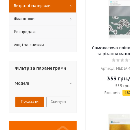
Витратні матеріали
Флагштоки
Розпродаж
Акції та знижки
Самоклеюча плівк
та різання мато
Фільтр за параметрами
Артикул: MEDIA
353
грн.
Моделі
535
грн
Економія
18
Скинути