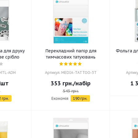
а для друку
Перекладний папір для
Фольга дл
ве срібло
тимчасових татуювань
-MTL-ADH
Артикул: MEDIA-TATTOO-3T
Артик
/шт
353
грн.
/набір
1 
.
543
грн.
2
грн.
Економія
190
грн.