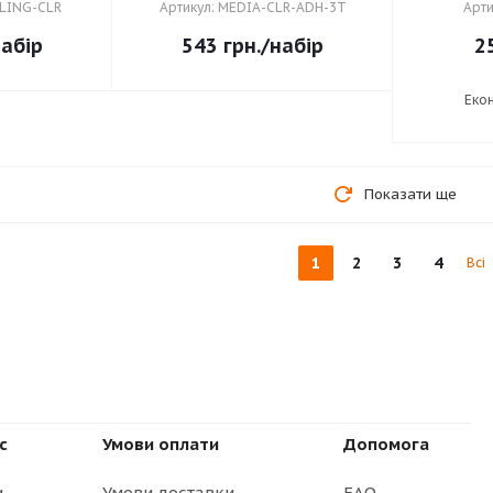
CLING-CLR
Артикул: MEDIA-CLR-ADH-3T
Арти
набір
543
грн.
/набір
2
Еко
Показати ще
1
2
3
4
Всі
с
Умови оплати
Допомога
и
Умови доставки
FAQ