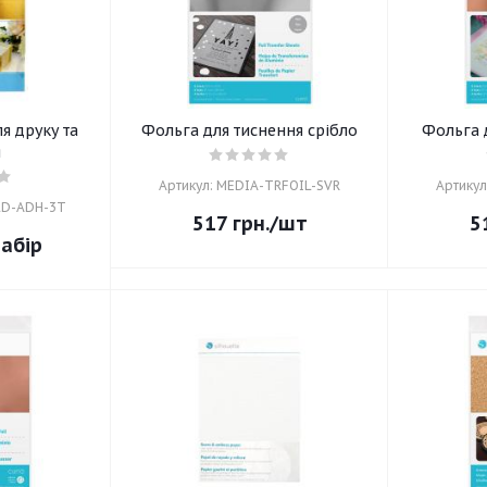
я друку та
Фольга для тиснення срібло
Фольга 
я
Артикул: MEDIA-TRFOIL-SVR
Артикул
LD-ADH-3T
517
грн.
/шт
5
набір