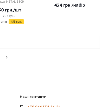
кул: METAL-ETCH
434
грн.
/набір
50
грн.
/шт
705
грн.
номія
455
грн.
Наші контакти