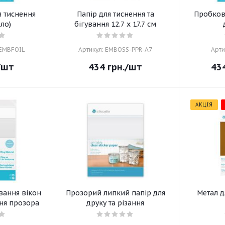
я тиснення
Папір для тиснення та
Пробков
бло)
бігування 12.7 x 17.7 см
-EMBFOIL
Артикул: EMBOSS-PPR-A7
Арти
/шт
434
грн.
/шт
43
АКЦІЯ
вання вікон
Прозорий липкий папір для
Метал д
ння прозора
друку та різання