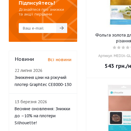
Підписуйтесь!
Дізнайтеся про знижки
та акції першими
Фольга золота дл
різанн
Артикул: MEDIA-G
Новини
Всі новини
543
грн.
/
22 липня 2026
Зниження ціни на ріжучий
плотер Graphtec CE8000-130
13 березня 2026
Весняне оновлення: Знижки
до –10% на плотери
Silhouette!