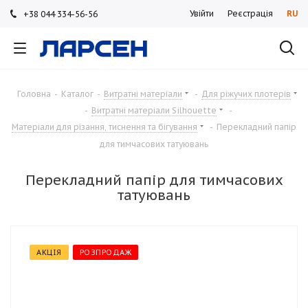
Увійти
Реєстрація
RU
+38 044 334-56-56
+38 044 334-56-56
+38 044 334-56-56
Головна
-
Каталог
-
Витратні матеріали
-
Для ріжучих плотерів
-
Витратні матеріали Silhouette
-
Матеріали для різання, тиснення та бігування
-
Перекладний папір
для тимчасових татуювань
Перекладний папір для тимчасових
татуювань
АКЦІЯ
РОЗПРОДАЖ