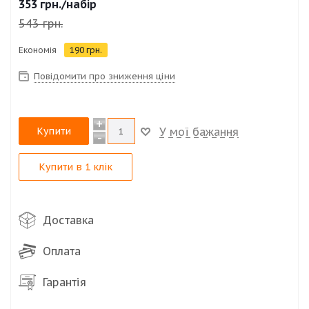
353
грн.
/набір
мочалкою за допомогою теплої води з милом.
543
грн.
Ваші діти будуть у захваті!
Економія
190
грн.
Повідомити про зниження ціни
+
Купити
У мої бажання
-
Купити в 1 клік
Доставка
Оплата
Гарантія