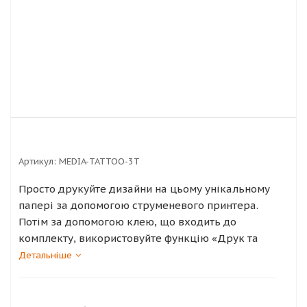
Артикул:
MEDIA-TATTOO-3T
Просто друкуйте дизайни на цьому унікальному
папері за допомогою струменевого принтера.
Потім за допомогою клею, що входить до
комплекту, використовуйте функцію «Друк та
обрізка» ріжучого плотера Silhouette, щоб
Детальніше
обрізати зображення за контуром. Тимчасові
татуювання легко наносяться водою, зазвичай
тримаються день або два, і їх можна видалити