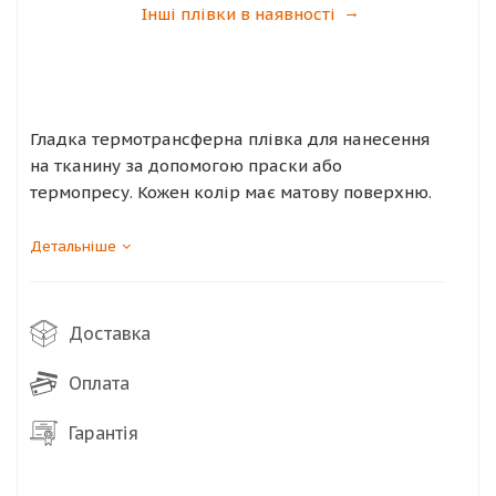
Інші плівки в наявності
Гладка термотрансферна плівка для нанесення
на тканину за допомогою праски або
термопресу. Кожен колір має матову поверхню.
Термотрансферний матеріал при нагріванні має
Детальніше
клейку основу, яка дозволяє цьому матеріалу
міцно приклеюватися на тканинну поверхню і
тим самим дозволяє декорувати футболки,
Доставка
светри, сумки тощо. Матеріал може бути
завантажений безпосередньо в ріжучий плотер
Оплата
Silhouette Cameo і не вимагає використання
спеціальної стрічки для перенесення та керієра.
Гарантія