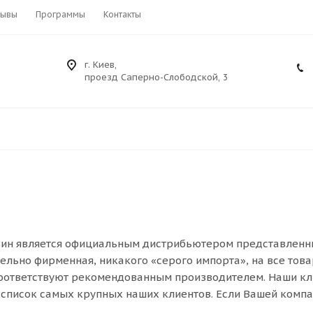
зывы
Программы
Контакты
г. Киев,
проезд Саперно-Слободской, 3
ин является официальным дистрибьютером представленных 
ельно фирменная, никакого «серого импорта», на все тов
оответствуют рекомендованным производителем. Наши кл
 список самых крупных наших клиентов. Если Вашей компан