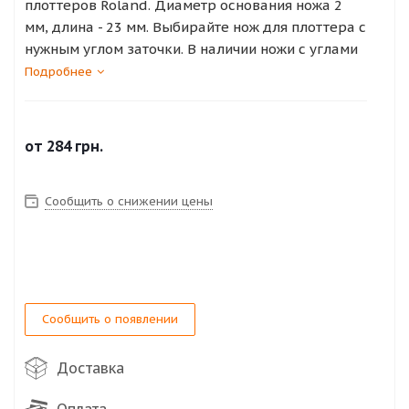
плоттеров Roland. Диаметр основания ножа 2
мм, длина - 23 мм. Выбирайте нож для плоттера с
нужным углом заточки. В наличии ножи с углами
заточки 30°, 45° и 60°.
Подробнее
Нож с углом заточки 30 градусов подходит для
подрезания (вырезания) мелких деталей на
от
284 грн.
виниловой пленке, термотрансферной пленке.
Нож с углом заточки 45 градусов -
Сообщить о снижении цены
универсальный, подходит для большинства
работ, подрезки виниловой пленки,
термотрансферной пленки и подобных тонких
материалов.
Сообщить о появлении
Нож с углом заточки 60 градусов подходит для
резки более плотных материалов, таких как:
пленка антигравийная, для пескоструя, тонкий
Доставка
картон, светоотражающая пленка,