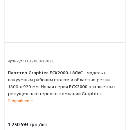
Артикул:
FCX2000-180VC
Плоттер Graphtec FCX2000-180VC
- модель с
вакуумным рабочим столом и областью резки
1800 x 920 мм. Новая серия
FCX2000
планшетных
режущих плоттеров от компании Graphtec
пришла на смену хорошо зарекомендовавшей
Подробнее
себя предыдущей серии FC2250.
1 230 593
грн.
/шт
Возможности режущего плоттера