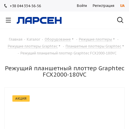
Войти
Регистрация
UA
+38 044 334-56-56
+38 044 334-56-56
+38 044 334-56-56
Главная
-
Каталог
-
Оборудование
-
Режущие плоттеры
-
Режущие плоттеры Graphtec
-
Планшетные плоттеры Graphtec
-
Режущий планшетный плоттер Graphtec FCX2000-180VC
Режущий планшетный плоттер Graphtec
FCX2000-180VC
АКЦИЯ