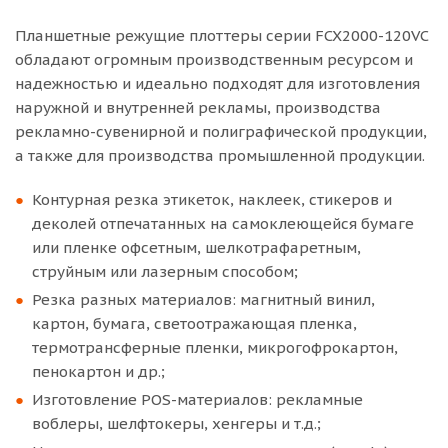
изготовления наружной и внутренней
Планшетные режущие плоттеры серии FCX2000-120VC
рекламы;
обладают огромным производственным ресурсом и
Резка пленок для электронной
надежностью и идеально подходят для изготовления
промышленности и многое др.
наружной и внутренней рекламы, производства
рекламно-сувенирной и полиграфической продукции,
Гарантия на плоттер 12 месяцев со дня продажи.
а также для производства промышленной продукции.
Контурная резка этикеток, наклеек, стикеров и
деколей отпечатанных на самоклеющейся бумаге
или пленке офсетным, шелкотрафаретным,
струйным или лазерным способом;
Резка разных материалов: магнитный винил,
картон, бумага, светоотражающая пленка,
термотрансферные пленки, микрогофрокартон,
пенокартон и др.;
Изготовление POS-материалов: рекламные
воблеры, шелфтокеры, хенгеры и т.д.;