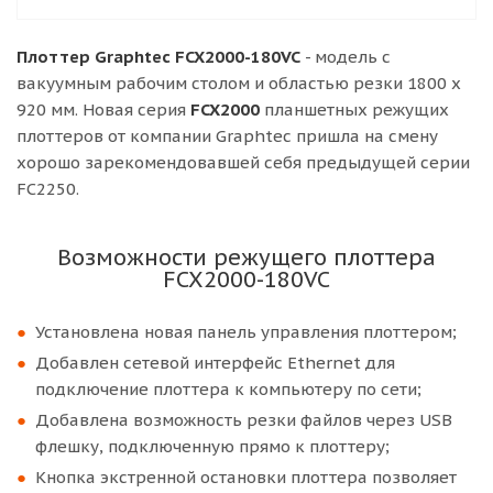
меткам;
Плоттер поддерживает режим копирования с
Плоттер Graphtec FCX2000-180VC
- модель с
ARMS (клавиша COPY на панели управления)
вакуумным рабочим столом и областью резки 1800 x
при резке этикеток по оптическим меткам при
920 мм. Новая серия
FCX2000
планшетных режущих
выполнении повторяющихся или тиражных
плоттеров от компании Graphtec пришла на смену
заданий на контурную резку;
хорошо зарекомендовавшей себя предыдущей серии
Уменьшено расстояние между отверстиями на
FC2250.
столе до 20 мм для улучшения механизма
вакуумного прижима материала к столу (в
Возможности режущего плоттера
плоттере FC2250 - 30 мм). Дополнительно
FCX2000-180VC
можно заказать плоттер с вакуумным столом с
расстоянием 10 мм между отверстиями;
Установлена новая панель управления плоттером;
Держатель рулона входит в базовую
Добавлен сетевой интерфейс Ethernet для
конфигурацию плоттера;
подключение плоттера к компьютеру по сети;
Добавлена возможность считывать штрих-код
Добавлена возможность резки файлов через USB
на материале для управления резкой файлов
флешку, подключенную прямо к плоттеру;
через USB флэшку.
Кнопка экстренной остановки плоттера позволяет