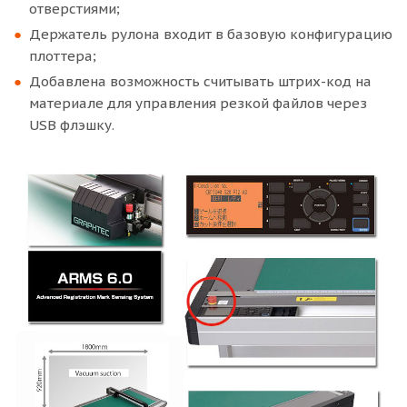
отверстиями;
Держатель рулона входит в базовую конфигурацию
плоттера;
Добавлена возможность считывать штрих-код на
материале для управления резкой файлов через
USB флэшку.
Сферы применения плоттеров
FCX2000-180VC
Планшетные режущие плоттеры серии FCX2000-
120VC обладают огромным производственным
ресурсом и надежностью и идеально подходят
для изготовления наружной и внутренней
рекламы, производства рекламно-сувенирной и
полиграфической продукции, а также для
производства промышленной продукции.
Контурная резка этикеток, наклеек, стикеров